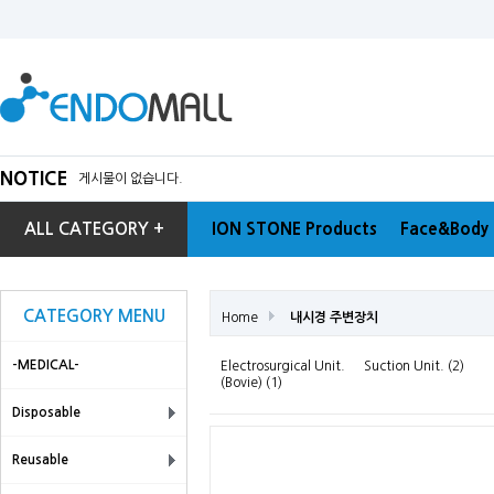
NOTICE
게시물이 없습니다.
ALL CATEGORY +
ION STONE Products
Face&Body 
CATEGORY MENU
Home
내시경 주변장치
-MEDICAL-
Electrosurgical Unit.
Suction Unit. (2)
(Bovie) (1)
Disposable
Reusable