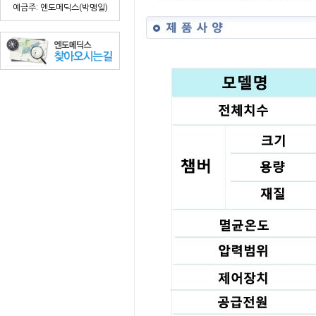
예금주: 엔도메딕스(박맹일)