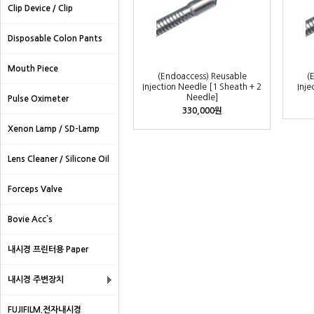
Clip Device / Clip
Disposable Colon Pants
Mouth Piece
(Endoaccess) Reusable
(
Injection Needle [1 Sheath + 2
Inje
Needle]
Pulse Oximeter
330,000원
Xenon Lamp / SD-Lamp
Lens Cleaner / Silicone Oil
Forceps Valve
Bovie Acc`s
내시경 프린터용 Paper
내시경 주변장치
FUJIFILM.전자내시경