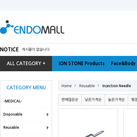
NOTICE
게시물이 없습니다.
ALL CATEGORY +
ION STONE Products
Face&Body 
Home
Reusable
Injection Needle
CATEGORY MENU
판매많은순
낮은가격순
높은가격순
평
-MEDICAL-
Disposable
Reusable