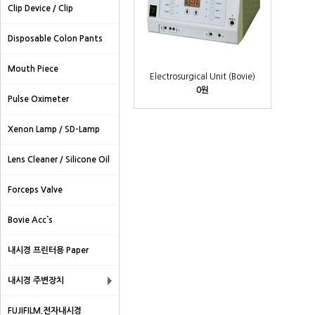
Clip Device / Clip
Disposable Colon Pants
Mouth Piece
Electrosurgical Unit (Bovie)
0원
Pulse Oximeter
Xenon Lamp / SD-Lamp
Lens Cleaner / Silicone Oil
Forceps Valve
Bovie Acc`s
내시경 프린터용 Paper
내시경 주변장치
FUJIFILM.전자내시경