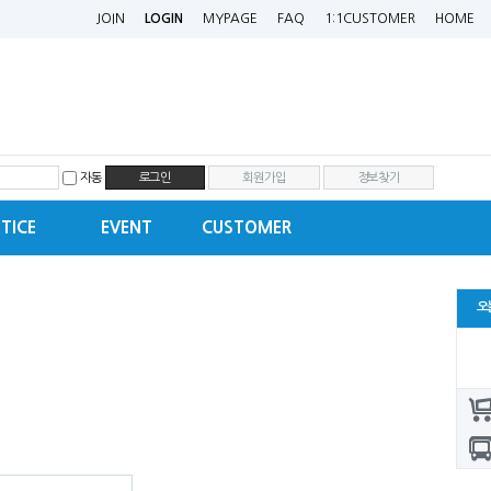
JOIN
LOGIN
MYPAGE
FAQ
1:1CUSTOMER
HOME
자동
회원가입
정보찾기
TICE
EVENT
CUSTOMER
오