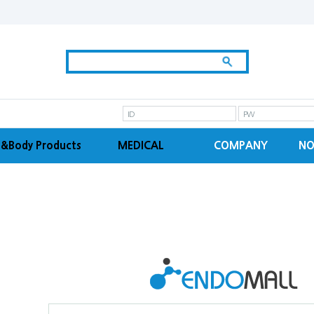
ID
PW
&Body Products
MEDICAL
COMPANY
NO