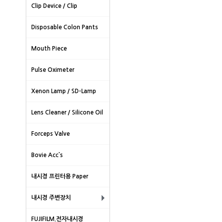
Clip Device / Clip
Disposable Colon Pants
Mouth Piece
Pulse Oximeter
Xenon Lamp / SD-Lamp
Lens Cleaner / Silicone Oil
Forceps Valve
Bovie Acc`s
내시경 프린터용 Paper
내시경 주변장치
FUJIFILM.전자내시경