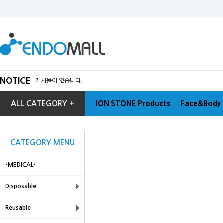
NOTICE
게시물이 없습니다.
ALL CATEGORY +
ION STONE Products
Face&Body 
CATEGORY MENU
-MEDICAL-
Disposable
Reusable