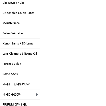
Clip Device / Clip
Disposable Colon Pants
Mouth Piece
Pulse Oximeter
Xenon Lamp / SD-Lamp
Lens Cleaner / Silicone Oil
Forceps Valve
Bovie Acc`s
내시경 프린터용 Paper
내시경 주변장치
FUJIFILM.전자내시경