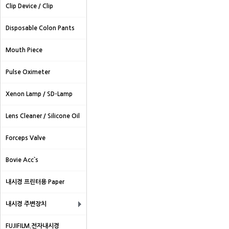
Clip Device / Clip
Disposable Colon Pants
Mouth Piece
Pulse Oximeter
Xenon Lamp / SD-Lamp
Lens Cleaner / Silicone Oil
Forceps Valve
Bovie Acc`s
내시경 프린터용 Paper
내시경 주변장치
FUJIFILM.전자내시경