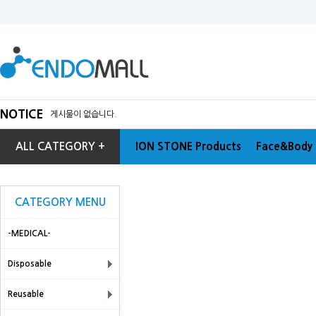
NOTICE
게시물이 없습니다.
ALL CATEGORY +
ION STONE Products
Face&Body 
CATEGORY MENU
-MEDICAL-
Disposable
Reusable