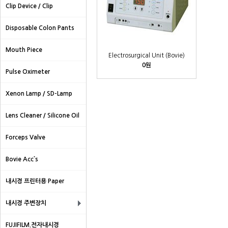
Clip Device / Clip
Disposable Colon Pants
Mouth Piece
Electrosurgical Unit (Bovie)
0원
Pulse Oximeter
Xenon Lamp / SD-Lamp
Lens Cleaner / Silicone Oil
Forceps Valve
Bovie Acc`s
내시경 프린터용 Paper
내시경 주변장치
FUJIFILM.전자내시경