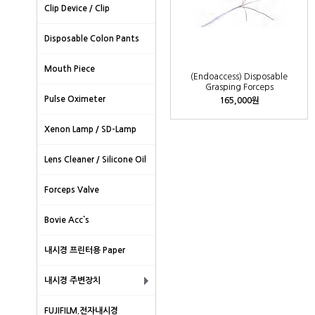
Clip Device / Clip
Disposable Colon Pants
Mouth Piece
(Endoaccess) Disposable
Grasping Forceps
Pulse Oximeter
165,000원
Xenon Lamp / SD-Lamp
Lens Cleaner / Silicone Oil
Forceps Valve
Bovie Acc`s
내시경 프린터용 Paper
내시경 주변장치
FUJIFILM.전자내시경