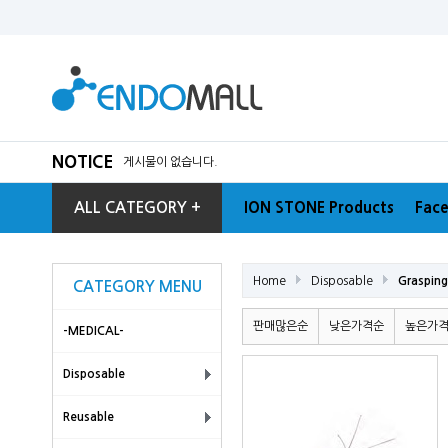
NOTICE
게시물이 없습니다.
ALL CATEGORY +
ION STONE Products
Face
Home
Disposable
Grasping
CATEGORY MENU
판매많은순
낮은가격순
높은가
-MEDICAL-
Disposable
Reusable