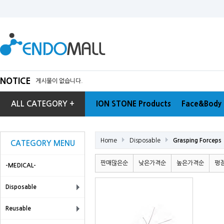
NOTICE
게시물이 없습니다.
ALL CATEGORY +
ION STONE Products
Face&Body 
Home
Disposable
Grasping Forceps
CATEGORY MENU
판매많은순
낮은가격순
높은가격순
평
-MEDICAL-
Disposable
Reusable