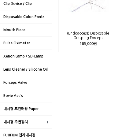
Clip Device / Clip
Disposable Colon Pants
Mouth Piece
(Endoaccess) Disposable
Grasping Forceps
Pulse Oximeter
165,000원
Xenon Lamp / SD-Lamp
Lens Cleaner / Silicone Oil
Forceps Valve
Bovie Acc`s
내시경 프린터용 Paper
내시경 주변장치
FUJIFILM.전자내시경